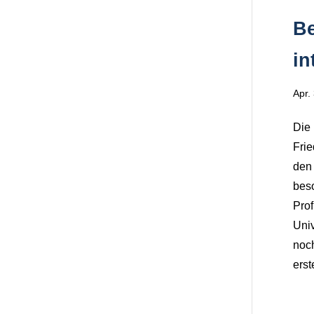
Be
in
Apr.
Die 
Frie
den 
beso
Prof
Univ
noc
erst