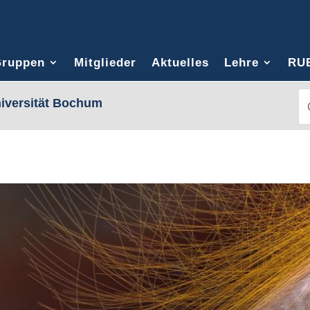
ruppen
Mitglieder
Aktuelles
Lehre
RU
S
S
niversität Bochum
fo
fo