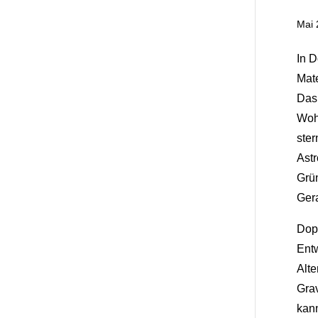
Mai 
In D
Mate
Das
Woh
ste
Astr
Grün
Gera
Dopp
Entw
Alte
Grav
kann