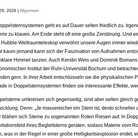
29, 2026
|
Allgemein
oppelsternsystemen geht es auf Dauer selten friedlich zu. Irge
rie zu klauen. Am Ende steht oft eine große Zerstörung. Und ei
 Hubble-Weltraumteleskop verwöhnt unsere Augen immer wieder
l kaum jemand kann sich der Faszination von Aufnahmen entzie
rnklare Himmel tanzen. Auch Kerstin Weis und Dominik Bomans 
onomischen Institut der Ruhr-Universität Bochum und betrachten
den gern. In ihrer Arbeit entschlüsseln sie die physikalischen 
de in Doppelsternsystemen finden sie interessante Effekte, we
elsterne umkreisen sich gegenseitig, sind aber selten gleich 
icklung. Denn: „Je massereicher ein Stern ist, desto schneller a
r blähen sich Sterne zu sogenannten Roten Riesen auf. In Dop
itationsfeld ihres Begleitsterns geraten, sodass Materie vom R
, was in der Regel in einer große Helligkeitsexplosion endet, e