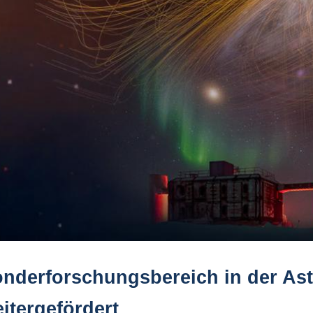
nderforschungsbereich in der As
itergefördert